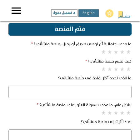
menu
English
تسجيل دخول
star_border
person
قيّم المنصة
ما مدى احتمالية أن توصي صديق أو زميل بمنصة منشأتي؟
*
star_rate
star_rate
star_rate
star_rate
star_rate
كيف تقيم منصة منشأتي؟
*
star_rate
star_rate
star_rate
star_rate
star_rate
ما الذي تجده أكثر افادة في منصة منشاتي؟
بشكل عام، ما مدى سهولة العثور على منصة منشأتي؟
*
star_rate
star_rate
star_rate
star_rate
star_rate
لماذا أتيت إلى منصة منشأتي؟