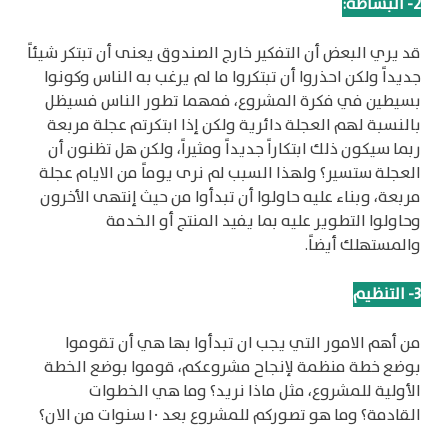
2
-
البساطة
:
قد يري البعض أن التفكير خارج الصندوق يعنى أن تبتكر شيئاً
جديداً ولكن احذروا أن تبتكروا ما لم يرغب به الناس وكونوا
بسيطين في فكرة المشروع، فمهما تطور الناس فسيظل
بالنسبة لهم العجلة دائرية ولكن إذا ابتكرتم عجلة مربعة
ربما سيكون ذلك ابتكاراً جديداً ومثيراً، ولكن هل تظنون أن
العجلة ستسير؟ ولهذا السبب لم نرى يوماً من الايام عجلة
مربعة، وبناء عليه حاولوا أن تبدأوا من حيث إنتهى الأخرون
وحاولوا التطوير عليه بما يفيد المنتج أو الخدمة
والمستهلك أيضاً.
3
-
التنظيم
من أهم الامور التي يجب ان تبدأوا بها هي أن تقوموا
بوضع خطة منظمة لإنجاح مشروعكم، قوموا بوضع الخطة
الأولية للمشروع، مثل ماذا نريد؟ وما هي الخطوات
القادمة؟ وما هو تصوركم للمشروع بعد ١٠ سنوات من الان؟