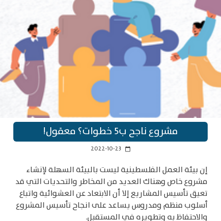
مشروع ناجح ب5 خطوات؟ معقول!
2022-10-23
calendar_today
إن بيئة العمل الفلسطينية ليست بالبيئة السهلة لإنشاء
مشروع خاص وهناك العديد من المخاطر والتحديات التي قد
تعيق تأسيس المشاريع إلا أن الابتعاد عن العشوائية واتباع
أسلوب منظم ومدروس يساعد على انجاح تأسيس المشروع
والاحتفاظ به وتطويره في المستقبل.