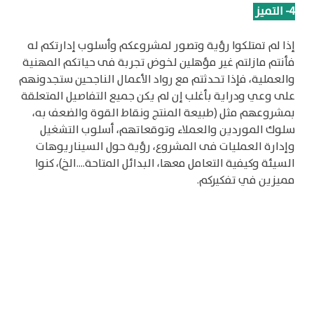
4
-
التميز
إذا لم تمتلكوا رؤية وتصور لمشروعكم وأسلوب إدارتكم له
فأنتم مازلتم غير مؤهلين لخوض تجربة فى حياتكم المهنية
والعملية، فإذا تحدثتم مع رواد الأعمال الناجحين ستجدونهم
على وعي ودراية بأغلب إن لم يكن جميع التفاصيل المتعلقة
بمشروعهم مثل (طبيعة المنتج ونقاط القوة والضعف به،
سلوك الموردين والعملاء وتوقعاتهم، أسلوب التشغيل
وإدارة العمليات فى المشروع، رؤية حول السيناريوهات
السيئة وكيفية التعامل معها، البدائل المتاحة....الخ)، كنوا
مميزين في تفكيركم.
5
-
المشاركة في الافكار
وحدكم من تعرفون جميع التفاصيل الخاصة بمشروعكم فلا
تدّعوا الخوف من أن أحد سيسرق فكرتكم وينفذ المشروع
قبلكم، حاولوا أن تأخذوا أكبر قدر من الآراء والأفكار التي
ستعزز من نجاح مشروعكم.