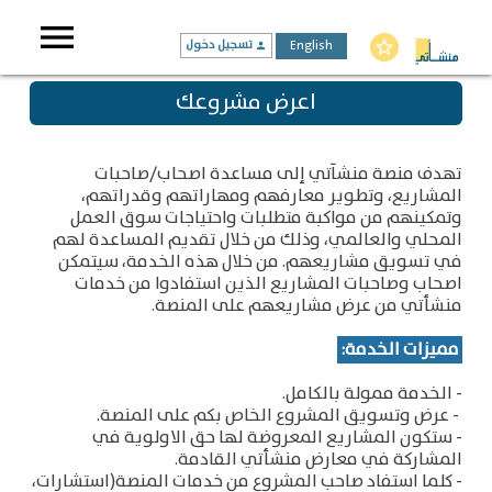
menu
English
تسجيل دخول
star_border
person
اعرض مشروعك
تهدف منصة منشآتي إلى مساعدة اصحاب/صاحبات
المشاريع، وتطوير معارفهم ومهاراتهم وقدراتهم،
وتمكينهم من مواكبة متطلبات واحتياجات سوق العمل
المحلي والعالمي، وذلك من خلال تقديم المساعدة لهم
في تسويق مشاريعهم.
من خلال هذه الخدمة، سيتمكن
اصحاب وصاحبات المشاريع الذين استفادوا من خدمات
منشأتي من عرض مشاريعهم على المنصة.
مميزات الخدمة:
- الخدمة ممولة بالكامل.
- عرض وتسويق المشروع الخاص بكم على المنصة.
- ستكون المشاريع المعروضة لها حق الاولوية في
المشاركة في معارض منشأتي القادمة.
- كلما استفاد صاحب المشروع من خدمات المنصة(استشارات،