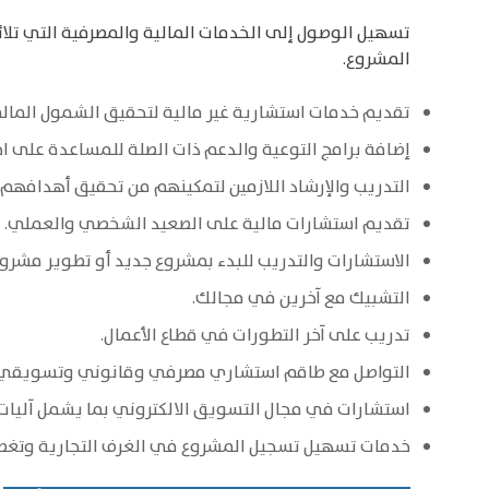
تسهيل الوصول إلى الخدمات المالية والمصرفية التي تلا
المشروع.
تقديم خدمات استشارية غير مالية لتحقيق الشمول المال
إضافة برامج التوعية والدعم ذات الصلة للمساعدة على اخت
التدريب والإرشاد اللازمين لتمكينهم من تحقيق أهدافهم.
تقديم‭ ‬استشارات‭ ‬مالية‭ ‬على‭ ‬الصعيد‭ ‬الشخصي‭ ‬والعملي‭.‬
الاستشارات‭ ‬والتدريب‭ ‬للبدء‭ ‬بمشروع‭ ‬جديد‭ ‬أو‭ ‬تطوير‭ ‬مشروع‭ ‬قائم.
التشبيك‭ ‬مع‭ ‬آخرين‭ ‬في‭ ‬مجالك.
تدريب‭ ‬على‭ ‬آخر‭ ‬التطورات‭ ‬في‭ ‬قطاع‭ ‬الأعمال.
التواصل‭ ‬مع‭ ‬طاقم‭ ‬استشاري‭ ‬مصرفي‭ ‬وقانوني‭ ‬وتسويقي.
استشارات‭ ‬في‭ ‬مجال‭ ‬التسويق‭ ‬الالكتروني‭ ‬بما‭ ‬يشمل‭ ‬آليات‭ ‬الدفع‭ ‬الإلكتروني.
خدمات‭ ‬تسهيل‭ ‬تسجيل‭ ‬المشروع‭ ‬في‭ ‬الغرف‭ ‬التجارية‭ ‬وتغطية‭ ‬رسوم‭ ‬التسجيل‭ ‬في‭ ‬الدرجة‭ ‬الرابعة.