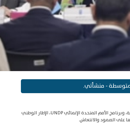
لمتوسطة - منشأتي.
تحت رعاية دولة رئيس الوزراء الدكتور محمد اشتية، أطلقت سلطة النقد الفلسطينية واتحاد الغرف التجارية والصناعية والزراعية، وبرنامج الأمم المتحدة الإنمائي UNDP، الإطار الوطني
ا على الصمود والانتعاش.