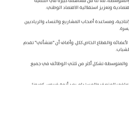
ة والمتوسطة، لما له من مساهمة كبيرة في التنمية
ادية وتعزيز استقلالية الاقتصاد الوطني.
إنتاجية، ومساعدة أصحاب المشاريع والنساء والرياديين
سرة.
 لأعضائه والقطاع الخاص ككل. وأضاف أن "منشأتي" تقدم
لشباب.
رة والمتوسطة تشكل أكثر من ثلثي الوظائف في جميع
لتعافي المنصف والمستدام بعد أزمة فيروس كورونا.
ي رئاستها سلطة النقد الفلسطينية نيابة عن مكتب
وزارة المالية، المعهد المصرفي الفلسطيني، بال تريد،
 يتماشى مع احتياجات التعافي والتنمية في المشروعات