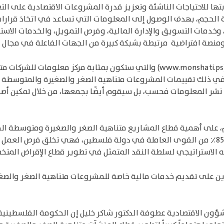
 للاحتياجات الناشئة وتعزيز قدرة المشروعات الاقتصادية على التع
الحجم، بهدف الوصول إلى المعلومات التي تساعد في اتخاذ قرارات ا
ة، وخدمات التسويق والإدارة المالية، وفرص التمويل، والخدمات الا
، ومنصة افتراضية مرتبطة بشبكة كبيرة من الجهات الفاعلة في مجال ت
وستقوم سلطة النقد بإدارة منصة "منشأتي" الافتراضية (www.monshati.ps) والتي 
في ذلك تقييمات المشروعات متناهية الصغر والصغيرة والمتوسطة الكت
 نشر المعلومات فحسب، بل سيقوم أيضًا بجمعها، من خلال تمكين 
 على أهمية قطاع المشاريع متناهية الصغر والصغيرة ومتوسطة الحج
بنسبة أكثر من 95٪ من النشاط الاقتصادي وتوظف حوالي 85٪ من القوى العاملة في دولة فلسطي
ه الاستراتيجي لسلطة النقد المتمثل في تطوير قطاع الإقراض المت
ن على تقديم خدمات مالية خاصة للمشروعات متناهية الصغر والصغير
ؤون الاقتصادية عطوفة الدكتور شاكر خليل إن الحكومة الفلسطينية 