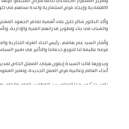
وتعزيز الاستقرار الاجتماعي لكافة شرائح المجتمع، فإنها
الاقتصادية وإيجاد فرص استثمارية واعدة تساهم في خلق
وأكد الدكتور شاكر خليل على أهمية تضافر الجهود المشتر
والشباب في بناء وتطوير قدراتهم الفنية والإدارية، و
وأشار السيد عمر هاشم ، رئيس اتحاد الغرف التجارية والص
فرصة عظيمة لنا لتنويع خدماتنا والتأثير في تغيير السياس
وبدورها قالت السيدة إيفون هيلي، الممثل الخاص لمدير 
أنحاء العالم وغالبية فرص العمل الجديدة، وتعتبر العمو
نكون جزءًا من هذا التعاون بين القطاعين العام والخاص 
ويتولى إدارة الإطار الوطني لإسناد وتطوير المنشآت مت
رئيس الوزراء، وبرنامج الأمم المتحدة الإنمائي، وعضوية ا
وبنك فلسطين. وستركز اللجنة على تطوير وتنسيق استجابا
متناهية الصغر والصغيرة والمتوسطة.