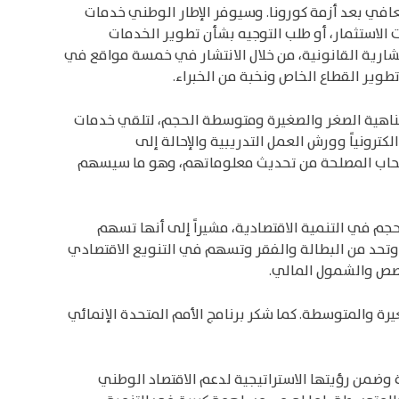
افي بعد أزمة كورونا. وسيوفر الإطار الوطني خدمات
لاستثمار، أو طلب التوجيه بشأن تطوير الخدمات
ستشارية القانونية، من خلال الانتشار في خمسة مواقع في
طوير القطاع الخاص ونخبة من الخبراء.
ستكون بمثابة مركز معلومات للشركات متناهية الصغر والصغيرة ومتوسطة الحجم، لتلقي خدمات
رونياً وورش العمل التدريبية والإحالة إلى
أصحاب المصلحة من تحديث معلوماتهم، وهو ما سيسهم
م في التنمية الاقتصادية، مشيراً إلى أنها تسهم
ن، فهي تخلق فرص العمل وتحد من البطالة والفقر وتسهم في التنويع الاقتصادي
خصص والشمول المالي.
ة والمتوسطة. كما شكر برنامج الأمم المتحدة الإنمائي
وضمن رؤيتها الاستراتيجية لدعم الاقتصاد الوطني