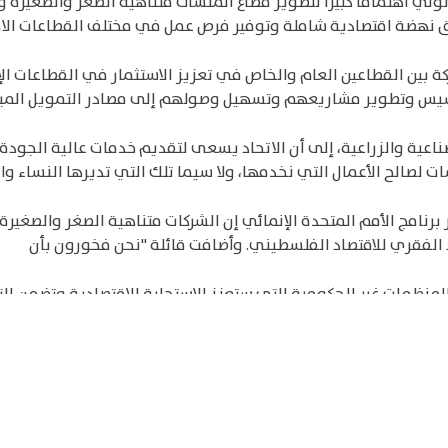
 تولي اهتماماً كبيراً لتطوير قطاع المنشآت متناهية الصغر والصغير
 نهضة اقتصادية شاملة وتوفير فرص عمل في مختلف القطاعات الاقتص
كة بين القطاعين العام والخاص في تعزيز الاستثمار في القطاعات ال
تأسيس وتطوير مشاريعهم وتسهيل وصولهم إلى مصادر التمويل المي
ناعية والزراعية، إلى أن الاتحاد يسعى لتقديم خدمات عالية الجودة
ات لصالح الأعمال التي نخدمها، ولا سيما تلك التي تديرها النساء وا
برنامج الأمم المتحدة الإنمائي إن الشركات متناهية الصغر والصغي
د الفقري للاقتصاد الفلسطيني. وأضافت قائلة "نحن فخورون بأن
والمنظمات غير الحكومية التي ستعزز الاستجابة الاقتصادية وتضمن ا
ناهية الصغر والصغيرة والمتوسطة "منشأتي"، لجنة توجيهية تشترك ف
تحاد الغرف التجارية والصناعية والزراعية ووزارة الاقتصاد الوطني، 
ت السياسات التي تدعم انتعاش وتمكين القطاعات الاقتصادية، بما