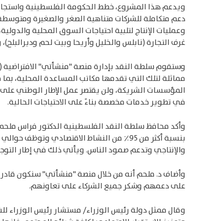
ويدعم هذا المشروع، خطط الحكومة الفلسطينية واستجابتها
دعم متكاملة للشركات متناهية الصغر والصغيرة ومتوسطة 
وعمليات الإنتاج لتلبية احتياجات السوق المحلية والدولي
غرف التجارة (نابلس والخليل وأريحا وبيت لحم وديرالبلح)
مماثلة لتلك التي تقدمها مكاتب المساعدة المحلية، بما 
المؤسسات الشريكة، ولن يقتصر عمل الإطار الوطني على
في تطوير خدمات مخصصة بناءً على الاحتياجات الحالية.
وأكد محافظ سلطة النقد الفلسطينية الدكتور فراس ملحم،
والإنتاجي وتدعم صمود الناس. ويأتي ذلك في إطار التوج
وأضاف د. ملحم أنه من خلال منصة "منشأتي" سنكون قادري
على دعمهم وشكر جميع الشركاء على تعاونهم.
وقال ممثل دولة رئيس الوزراء/ مستشار رئيس الوزراء للش