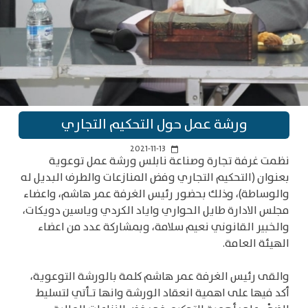
ورشة عمل حول التحكيم التجاري
2021-11-13
calendar_today
نظمت غرفة تجارة وصناعة نابلس ورشة عمل توعوية
بعنوان (التحكيم التجاري وفض المنازعات والطرف البديل له
والوساطة)، وذلك بحضور رئيس الغرفة عمر هاشم، واعضاء
مجلس الادارة طايل الحواري واياد الكردي وياسين دويكات،
والخبير القانوني نعيم سلامة، وبمشاركة عدد من اعضاء
الهيئة العامة.
والقى رئيس الغرفة عمر هاشم كلمة بالورشة التوعوية،
أكد فيها على اهمية انعقاد الورشة وانها تـأتي لتسليط