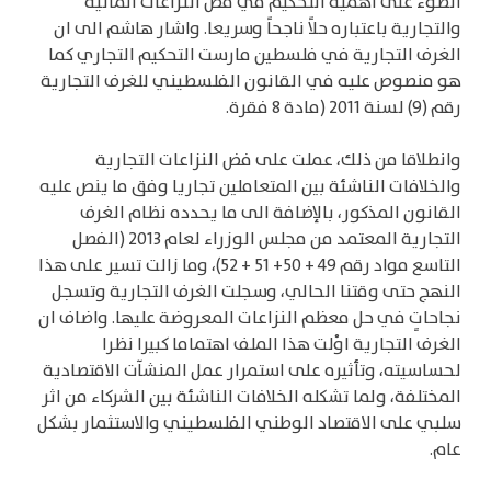
الضوْء على أهمية التحكيم في فض النزاعات المالية
والتجارية باعتباره حلاً ناجحاً وسريعا. واشار هاشم الى ان
الغرف التجارية في فلسطين مارست التحكيم التجاري كما
هو منصوص عليه في القانون الفلسطيني للغرف التجارية
رقم (9) لسنة 2011 (مادة 8 فقرة.
وانطلاقا من ذلك، عملت على فض النزاعات التجارية
والخلافات الناشئة بين المتعاملين تجاريا وفق ما ينص عليه
القانون المذكور، بالإضافة الى ما يحدده نظام الغرف
التجارية المعتمد من مجلس الوزراء لعام 2013 (الفصل
التاسع مواد رقم 49 + 50+ 51 + 52)، وما زالت تسير على هذا
النهج حتى وقتنا الحالي، وسجلت الغرف التجارية وتسجل
نجاحاتٍ في حل معظم النزاعات المعروضة عليها. واضاف ان
الغرف التجارية اوْلت هذا الملف اهتماما كبيرا نظرا
لحساسيته، وتأثيره على استمرار عمل المنشآت الاقتصادية
المختلفة، ولما تشكله الخلافات الناشئة بين الشركاء من اثر
سلبي على الاقتصاد الوطني الفلسطيني والاستثمار بشكل
عام.