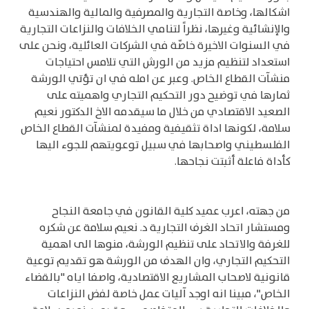
اشكالها، وخاصة التجارية والمصرفية والمالية والهندسية
والإنشائية وغيرها، نظراً لتنامي الخلافات والنزاعات التجارية
في السنوات الاخيرة خاصّة في الشركات العائلية، ونحن على
استعداد لتنظيم مزيد من الورش التي تلامس احتياجات
منشآت القطاع الخاص. وعبر عن امله في ان تؤتي الورشة
ثمارها في توضيح دور التحكيم التجاري واهميته على
الصعيد الاقتصادي من خلال ما سيقدمه الاخ الدكتور نعيم
سلامة، لكونها اداة تثقيفية ومفيدة لمنشآت القطاع الخاص
الفلسطيني واصحابها في سبيل توعويتهم للجوء اليها
كأداة فاعلة أثبتت نجاحها.
من جهته، اعرب عميد كلية القانون في جامعة النجاح
ومستشار اتحاد الغرف التجارية د. نعيم سلامة عن شكره
للغرفة والاتحاد على تنظيم الورشة، منوها الى اهمية
التحكيم التجاري، وان الهدف من الورشة هو تقديم توعية
قانونية لاصحاب المشاريع الاقتصادية، واصفا اياه "بالقضاء
الخاص"، مبينا انه اوجد آليات عمل خاصة لفض النزاعات