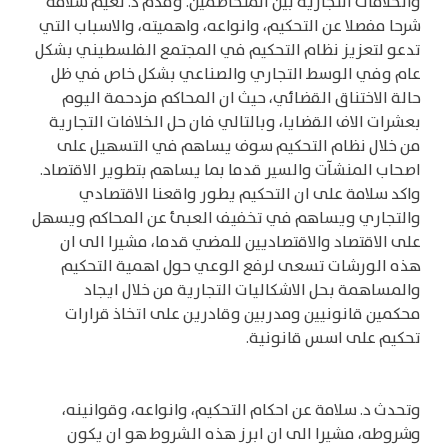
والخلافات التجارية بين المتخاصمين. وقدم د. نعيم سلامة
شرحا مفصلا عن التحكيم، وانواعه، واهميته، والاسباب التي
تدعو لتعزيز نظام التحكيم في المجتمع الفلسطيني بشكل
عام وفي الوسط التجاري والصناعي بشكل خاص في ظل
حالة الاختناق القضائي، حيث ان المحاكم مزدحمة اليوم
بعشرات الاف القضايا، وبالتالي فان حل الخلافات التجارية
من خلال نظام التحكيم سوف يساهم في التسهيل على
اصحاب المنشآت والسير قدما بما يساهم بتطوير الاقتصاد.
واكد سلامة على ان التحكيم يطور واقعنا الاقتصادي
والتجاري ويساهم في تخفيف العبئ عن المحاكم ويسهل
على الاقتصاد والاقتصاديين للمضي قدما، مشيرا الى ان
هذه الورشات تسعى لرفع الوعي حول اهمية التحكيم
والمساهمة بحل الاشكاليات التجارية من خلال ايجاد
محكمين قانونيين ومدربين وقادرين على اتخاذ قرارات
تحكيم على اسس قانونية.
وتحدث د. سلامة عن احكام التحكيم، وانواعه، وقوانينه،
وشروطه، مشيرا الى ان ابرز هذه الشروط هو ان يكون