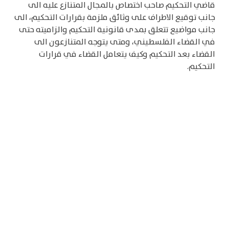
قاضي التحكيم صاحب اختصاص بالمجال المتنازع عليه الى
جانب توقيع الاطراف على وثائق ملزمة بقرارات التحكيم، الى
جانب مواضيع تتعلق بمدى قانونية التحكيم والزاميته حتى
في القضاء الفلسطيني، ومتى يتوجه المتنازعون الى
القضاء بعد التحكيم وكيف يتعامل القضاء في قرارات
التحكيم.
واضاف سلامة ان الهدف من الورشة هو تقديم توعية
قانونية اصحاب المشاريع الاقتصادية، واظهار مدى اهمية
التحكيم لحل النزاعات لتخفيف الاختناق القضائي ولسهولة
وسرعة حل الخلافات من خلال التحكيم، حيث اشتمل اللقاء
على التعريف بالتنظيم القانوني والنصوص التشريعية التي
تطرقت الى التحكيم، كما تم التعريف بهيئة التحكيم وكيفية
تشكيلها ومدى الزاميتها، مشيرا الى ان القضاء النظامي
موجود ويتعامل مع كافة القضايا، لكن التحكيم له اهمية
لحل النزاعات بما يحفز ويسرع ويخفف العبئ على القضاء
النظامي. واكد ان وجود التحكيم التجاري يساهم بحل
النزاعات التجارية بطريقة سريعة وفيها تخصصية بمجالات