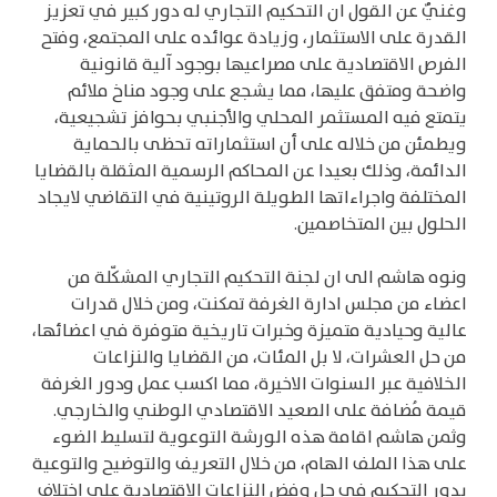
وغنيٌ عن القول ان التحكيم التجاري له دور كبير في تعزيز
القدرة على الاستثمار، وزيادة عوائده على المجتمع، وفتح
الفرص الاقتصادية على مصراعيها بوجود آلية قانونية
واضحة ومتفق عليها، مما يشجع على وجود مناخ ملائم
يتمتع فيه المستثمر المحلي والأجنبي بحوافز تشجيعية،
ويطمئن من خلاله على أن استثماراته تحظى بالحماية
الدائمة، وذلك بعيدا عن المحاكم الرسمية المثقلة بالقضايا
المختلفة واجراءاتها الطويلة الروتينية في التقاضي لايجاد
الحلول بين المتخاصمين.
ونوه هاشم الى ان لجنة التحكيم التجاري المشكّلة من
اعضاء من مجلس ادارة الغرفة تمكنت، ومن خلال قدرات
عالية وحيادية متميزة وخبرات تاريخية متوفرة في اعضائها،
من حل العشرات، لا بل المئات، من القضايا والنزاعات
الخلافية عبر السنوات الاخيرة، مما اكسب عمل ودور الغرفة
قيمة مُضافة على الصعيد الاقتصادي الوطني والخارجي.
وثمن هاشم اقامة هذه الورشة التوعوية لتسليط الضوء
على هذا الملف الهام، من خلال التعريف والتوضيح والتوعية
بدور التحكيم في حل وفض النزاعات الاقتصادية على اختلاف