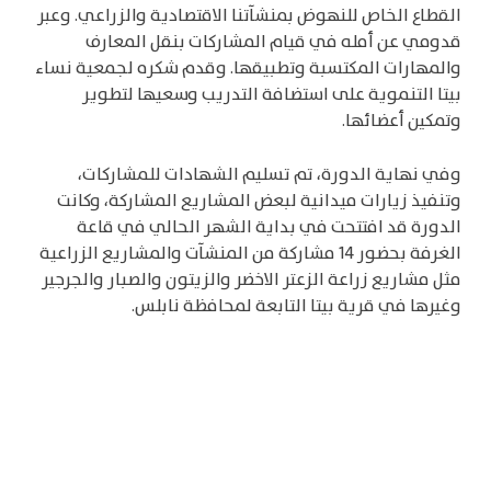
القطاع الخاص للنهوض بمنشآتنا الاقتصادية والزراعي. وعبر
قدومي عن أمله في قيام المشاركات بنقل المعارف
والمهارات المكتسبة وتطبيقها. وقدم شكره لجمعية نساء
بيتا التنموية على استضافة التدريب وسعيها لتطوير
وتمكين أعضائها.
وفي نهاية الدورة، تم تسليم الشهادات للمشاركات،
وتنفيذ زيارات ميدانية لبعض المشاريع المشاركة، وكانت
الدورة قد افتتحت في بداية الشهر الحالي في قاعة
الغرفة بحضور 14 مشاركة من المنشآت والمشاريع الزراعية
مثل مشاريع زراعة الزعتر الاخضر والزيتون والصبار والجرجير
وغيرها في قرية بيتا التابعة لمحافظة نابلس.
© 2026 منشأتي لتطوير المنشآت متناهية الصغر والصغيرة جداً والصغيرة والمتوسطة