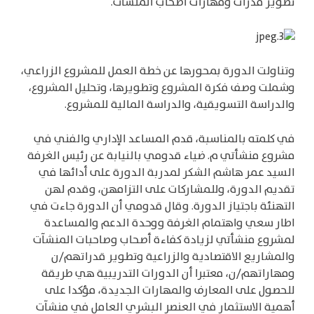
تطوير قدرات ومهارات أصحاب المنشآت.
وتناولت الدورة بمحورها عن خطة العمل للمشروع الزراعي،
وشملت وصف فكرة المشروع وتطويرها، وتحليل المشروع،
والدراسة التسويقية، والدراسة المالية للمشروع.
في كلمته بالمناسبة، قدم المساعد الإداري والفني في
مشروع منشأتي م. ضياء قدومي بالنيابة عن رئيس الغرفة
السيد عمر هاشم الشكر لمدربة الدورة على أدائها في
تقديم الدورة، وللمشاركات على التزامهن، وقدم لهن
التهنئة باجتياز الدورة. وقال قدومي أن الدورة جاءت في
اطار سعي واهتمام الغرفة ووحدة الدعم والمساعدة
لمشروع منشأتي لزيادة كفاءة أصحاب وصاحبات المنشآت
والمشاريع الاقتصادية والزراعية وتطوير قدراتهم/ن
ومهاراتهم/ن، معتبرا أن الدورات التدريبية هي طريقة
للحصول على المعارف والمهارات الجديدة، مؤكدا على
أهمية الاستثمار في العنصر البشري العامل في منشآت