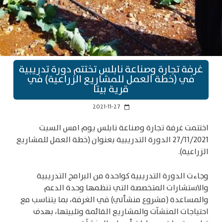
غرفة تجارة وصناعة نابلس تختتم دورة تدريبية
في (خطة العمل للمشاريع الزراعية) في
قرية بيتا
2021-11-27
calendar_today
اختتمت غرفة تجارة وصناعة نابلس يوم امس السبت
27/11/2021 الدورة التدريبية بعنوان (خطة العمل للمشاريع
الزراعية).
وجاءت الدورة التدريبية كواحدة من البرامج التدريبية
والاستشارات المتخصصة التي تنظمها وحدة الدعم
والمساعدة (مشروع منشأتي) في الغرفة، بما يتناسب مع
احتياجات المنشآت والمشاريع القائمة وتلبيتها، بهدف