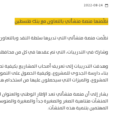
2022-08-24
calendar_today
نظّمتها منصة منشأتي بالتعاون مع بنك فلسطين
نظّمت منصة منشأتي التي تديرها سلطة النقد وبالتعاون 
وشارك في التدريبات، التي تم عقدها في كل من محافظة 
وهدفت التدريبات إلى تعريف أصحاب المشاريع بكيفية تطوير
بناء دارسة الجدوى للمشروع، وكيفية الحصول على التموي
المشروع، والميزات التي سيحصلون عليها من استخدام هذ
يشار إلى أن منصة منشأتي تعد الإطار الوطني والعنوان ا
المنشآت متناهية الصغر والصغيرة جداً والصغيرة والمتو
المهتمين بتنمية هذه المنشآت.