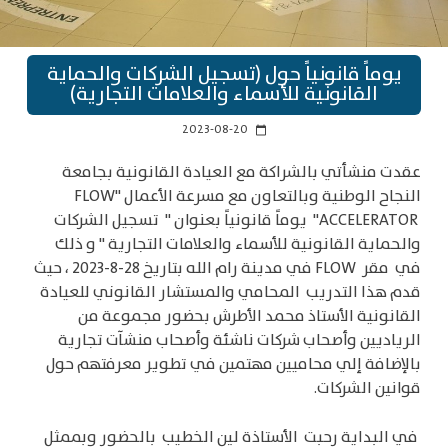
يوماً قانونياً حول (تسجيل الشركات والحماية
القانونية للأسماء والعلامات التجارية)
2023-08-20
calendar_today
عقدت منشأتي بالشراكة مع العيادة القانونية بجامعة
النجاح الوطنية وبالتعاون مع مسرعة الأعمال "
FLOW
ACCELERATOR
" يوماً قانونياً بعنوان " تسجيل الشركات
والحماية القانونية للأسماء والعلامات التجارية " و ذلك
في مقر
FLOW
في مدينة رام الله بتاريخ
28
-
-8
2023 ، حيث
قدم هذا التدريب المحامي والمستشار القانوني للعيادة
القانونية الأستاذ محمد الأطرش بحضور مجموعة من
الرياديين وأصحاب شركات ناشئة وأصحاب منشآت تجارية
بالإضافة إلي محاميين مهتمين في تطوير معرفتهم حول
قوانين الشركات.
في البداية رحبت الأستاذة لين الخطيب بالحضور وبممثل