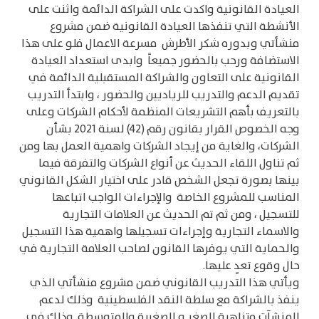
العيادة القانونية واكدت على الشراكة الدائمة واثنت على
الأنشطة التي تنفذها العيادة القانونية ضمن مشروع
منشأتي وبدوره شكر الأطرش مسرعة الاعمال فلو على هذا
الاستضافة ورحب بالحضور جميعاً وابدى استعداد العيادة
القانونية على التعاون والشراكة المستقبلية الدائمة في
تقديم الدعم والتدريب للرياديين والحضور ، وابتدأ التدريب
بالتعريف بأهم التشريعات المنظمة لأحكام الشركات وعلى
وجه الخصوص القرار بقانون رقم (42) لسنة 2021 بشأن
الشركات، والغاية من إيجاد الشركات واهمية العمل بها ومن
ثم تناول اللقاء الحديث عن أنواع الشركات والتفرقة فيما
بينها بصورة تجعل الشخص قادر على اختيار الشكل القانوني
المناسب للمشروع الخاصة والإجراءات الواجب اتباعها
للتسجيل ، ومن ثم تم الحديث عن العلامات التجارية
والاسماء التجارية وإجراءات تسجيلها واهمية هذا التسجيل
والحماية التي يوفرها القانون لصاحب العلامة التجارية في
حال وقوع تعدٍ عليها.
ويأتي هذا التدريب القانوني ضمن مشروع منشأتي الذي
ينفذ بالشراكة مع سلطة النقد الفلسطينية وذلك لدعم
المنشآت متناهية الصغر و الصغيرة والمتوسطة. وذلك في