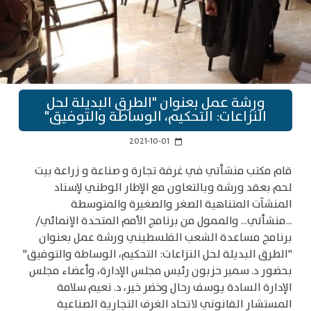
ورشة عمل بعنوان "الطرق البديلة لحل
النزاعات: التحكيم، الوساطة والتوفيق"
2021-10-01
calendar_today
قام مكتب منشأتي في غرفة تجارة و صناعة و زراعة بيت
لحم بعقد ورشة وبالتعاون مع الإطار الوطني لإسناد
المنشآت المتناهية الصغر والصغيرة والمتوسطة
...منشأتي... والممول من برنامج الأمم المتحدة الإنمائي/
برنامج مساعدة الشعب الفلسطيني ورشة عمل بعنوان
"الطرق البديلة لحل النزاعات: التحكيم، الوساطة والتوفيق"
بحضور د. سمير حزبون رئيس مجلس الإدارة، وأعضاء مجلس
الإدارة السادة يوسف رحال وخضر خير، د. نعيم سلامة
المستشار القانوني لاتحاد الغرف التجارية الصناعية