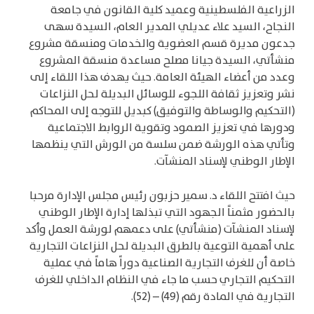
الزراعية الفلسطينية وعميد كلية القانون في جامعة
النجاح، السيد علاء عديلي المدير العام، السيدة سهى
جدعون مديرة قسم العضوية والخدمات ومنسقة مشروع
منشأتي، السيدة جيانا مصلح مساعدة منسقة المشروع
وعدد من أعضاء الهيئة العامة. حيث يهدف هذا اللقاء إلى
نشر وتعزيز ثقافة اللجوء للوسائل البديلة لحل النزاعات
(التحكيم والوساطة والتوفيق) كبديل للتوجه إلى المحاكم
ودورها في تعزيز الصمود وتقوية الروابط الاجتماعية
وتأتي هذه الورشة ضمن سلسة من الورش التي ينظمها
الإطار الوطني لإسناد المنشآت.
حيث افتتح اللقاء د. سمير حزبون رئيس مجلس الإدارة مرحبا
بالحضور مثمناً الجهود التي تبذلها إدارة الإطار الوطني
لإسناد المنشآت (منشأتي) على دعمهم لورشة العمل وأكد
على أهمية التوعية بالطرق البديلة لحل النزاعات التجارية
خاصة أن للغرف التجارية الصناعية دوراً هاماً في عملية
التحكيم التجاري حسب ما جاء في النظام الداخلي للغرف
التجارية في المادة رقم (49) – (52).