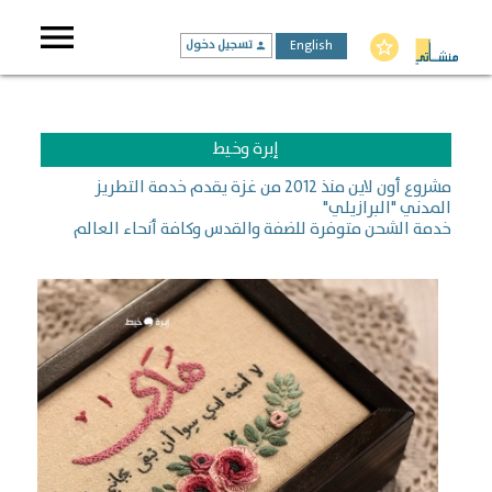
menu
English
تسجيل دخول
star_border
person
إبرة وخيط
مشروع أون لاين منذ 2012 من غزة يقدم خدمة التطريز
المدني "البرازيلي"
خدمة الشحن متوفرة للضفة والقدس وكافة أنحاء العالم