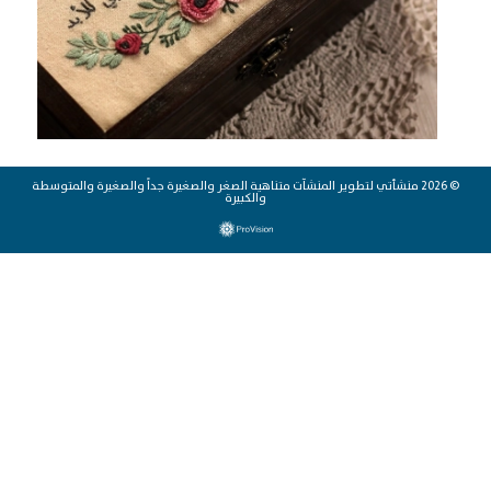
© 2026 منشأتي لتطوير المنشآت متناهية الصغر والصغيرة جداً والصغيرة والمتوسطة
والكبيرة