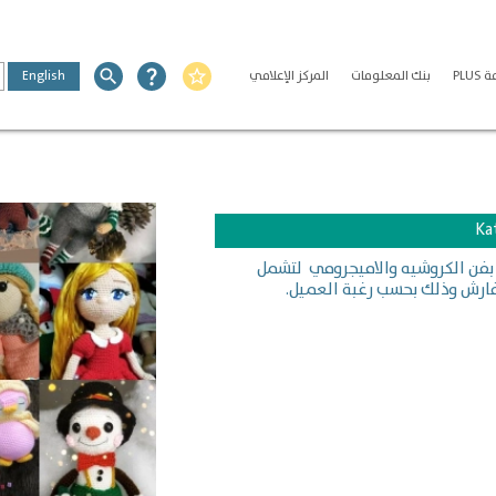
PLU
بنك المعلومات
المركز الإعلامي
star_border
question_mark
search
English
Ka
صنوعة يدويا بفن الكروشيه والاميجرومي لتشمل
فارش وذلك بحسب رغبة العميل.