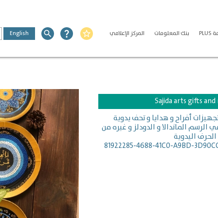
PLU
بنك المعلومات
المركز الإعلامي
star_border
question_mark
search
English
Sajida arts gifts an
جهيزات أفراح و هدايا و تحف يدوية
 الرسم الماندالا و الدودلز و غيره من
الحرف اليدوية