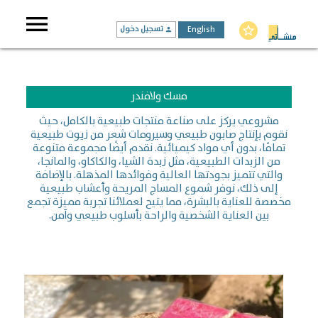
menu
English
تسجيل دخول
star_border
person
مسك ولافندر
مشروعي يركز على صناعة منتجات طبيعية بالكامل، حيث
نقوم بإنتاج صابون طبيعي وسيرومات شعر من زيوت طبيعية
تمامًا، بدون أي مواد كيميائية. نقدم أيضًا مجموعة متنوعة
من الزبدات الطبيعية، مثل زبدة الشيا، والكاكاو، والمانجا،
والتي تتميز بجودتها العالية وفوائدها المذهلة. بالإضافة
إلى ذلك، نوفر شموع المساج المريحة وأعشاب طبيعية
مخصصة للعناية بالبشرة، مما يتيح لعملائنا تجربة مميزة تجمع
بين العناية الشخصية والراحة بأسلوب طبيعي وآمن.