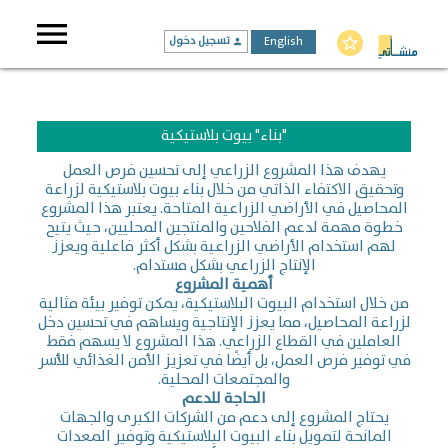
menu
English
تسجيل دخول
star_border
person
"بناء" بيوت بلاستيكية
يهدف هذا المشروع الزراعي إلى تحسين فرص العمل
وتحقيق الاكتفاء الذاتي من خلال بناء بيوت بلاستيكية لزراعة
المحاصيل في الأراضي الزراعية المتاحة. يعتبر هذا المشروع
خطوة مهمة لدعم الفلاحين والمنتجين المحليين، حيث يتيح
لهم استخدام الأراضي الزراعية بشكل أكثر فاعلية ويعزز
الإنتاج الزراعي بشكل مستدام.
أهمية المشروع
من خلال استخدام البيوت البلاستيكية، يمكن توفير بيئة مثالية
لزراعة المحاصيل، مما يعزز الإنتاجية ويساهم في تحسين دخل
العاملين في القطاع الزراعي. هذا المشروع لا يسهم فقط
في توفير فرص العمل، بل أيضًا في تعزيز الأمن الغذائي للأسر
والمجتمعات المحلية.
الحاجة للدعم
يحتاج المشروع إلى دعم من الشركات الكبرى والجهات
المانحة لتمويل بناء البيوت البلاستيكية وتوفير المعدات