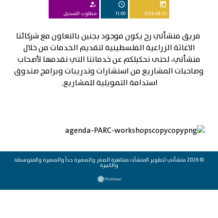
how_to_reg
schedule
today
2023-08-23
11:00
مطلوب التسجيل
فريق منشأتي رح يكون موجود بجنين بالتعاون مع شركائنا
الاغاثة الزراعية الفلسطينية لتقديم الخدمات من خلال
منشأتي، لحتى نحكيلكم عن خدماتنا التي نقدمها لأصحاب
وصاحبات المشاريع من استشارات وتدريبات وبرامج صندوق
استدامة التمويلية للمشاريع.
© 2026 منشأتي لتطوير المنشآت متناهية الصغر والصغيرة جداً والصغيرة والمتوسطة
والكبيرة