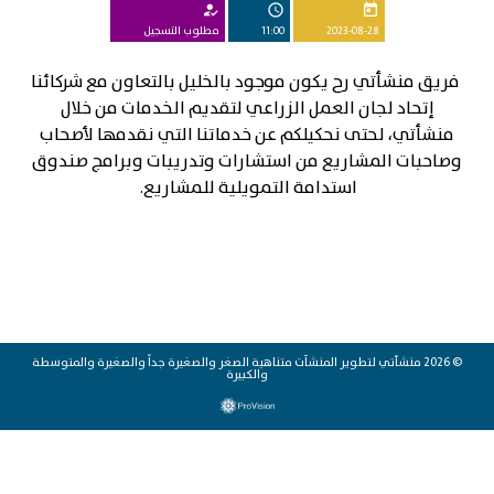
how_to_reg
schedule
today
2023-08-28
11:00
مطلوب التسجيل
فريق منشأتي رح يكون موجود بالخليل بالتعاون مع شركائنا
إتحاد لجان العمل الزراعي لتقديم الخدمات من خلال
منشأتي، لحتى نحكيلكم عن خدماتنا التي نقدمها لأصحاب
وصاحبات المشاريع من استشارات وتدريبات وبرامج صندوق
استدامة التمويلية للمشاريع.
© 2026 منشأتي لتطوير المنشآت متناهية الصغر والصغيرة جداً والصغيرة والمتوسطة
والكبيرة