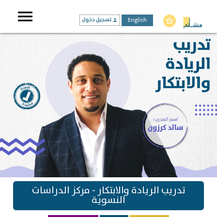
menu
English
تسجيل دخول
star_border
person
تدريب الريادة والابتكار - مركز الدراسات
النسوية