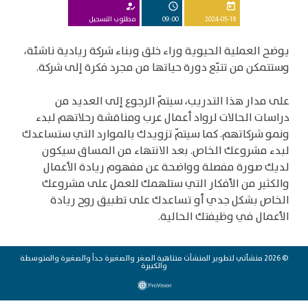
how_to_reg
schedule
today
2024-05-18
09:00
مطلوب التسجيل
يوضح العملية الحيوية وراء خلق وبناء شركة ريادية ناشئة،
وستتمكن من تتبّع دورة حياتها من مجرد فكرة إلى شركة
.
على مدار هذا التدريب، سيتمّ الرجوع إلى العديد من
دراسات الحالات لرواد أعمال عرب ومناقشة رحلاتهم لبدء
ونمو شركاتهم
.
كما سيتمّ تزويدك بالموارد التي ستساعدك
لبدء مشروعك الخاص
.
بعد الانتهاء من المساق سيكون
لديك صورة مفصلة وواضحة عن مفهوم ريادة الأعمال
والكثير من الأفكار التي ستلهمك للعمل على مشروعك
الخاص بشكل جدي أو تساعدك على تطبيق روح ريادة
الأعمال في وظيفتك الحالية
.
© 2026 منشأتي لتطوير المنشآت متناهية الصغر والصغيرة جداً والصغيرة والمتوسطة
والكبيرة