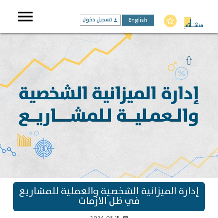
menu
English
تسجيل دخول
star_border
person
إدارة الميزانية الشخصية والعملية للمشاريع
في ظل الازمات