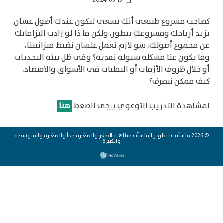
2024-03-15
calendar_today
كصاحب مشروع طبيعي أنك تسعى ليكون عندك أصول عشان
تزيد أرباحك ومشروعك يتطور، ولكن ما ذا لو زادت التزاماتك
عن مجموع أصولك، شو لازم نعمل علشان نضبط ميزانيتنا،
وما يكون عنا مشكلة سيولة نقدية؟ وفي ظل بيئة التحديات
أو خلال ظروف الأزمات أو التقلبات في الأسواق والاقتصاد،
كيف ممكن نتصرف؟
لمشاهدة التدريب التوعوي يرجى الضغط
هنا
© 2026 منشأتي لتطوير المنشآت متناهية الصغر والصغيرة جداً والصغيرة والمتوسطة
والكبيرة