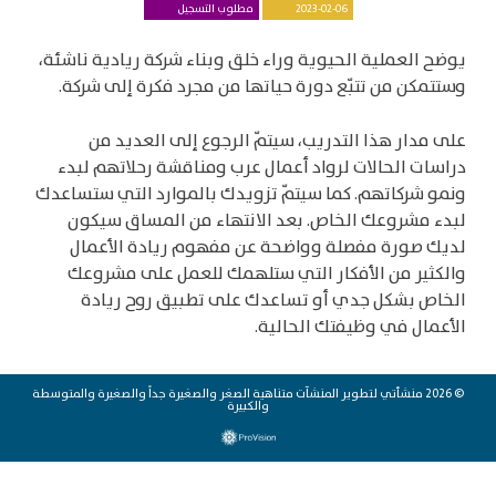
2023-02-06
مطلوب التسجيل
يوضح العملية الحيوية وراء خلق وبناء شركة ريادية ناشئة،
وستتمكن من تتبّع دورة حياتها من مجرد فكرة إلى شركة
.
على مدار هذا التدريب، سيتمّ الرجوع إلى العديد من
دراسات الحالات لرواد أعمال عرب ومناقشة رحلاتهم لبدء
ونمو شركاتهم
.
كما سيتمّ تزويدك بالموارد التي ستساعدك
لبدء مشروعك الخاص
.
بعد الانتهاء من المساق سيكون
لديك صورة مفصلة وواضحة عن مفهوم ريادة الأعمال
والكثير من الأفكار التي ستلهمك للعمل على مشروعك
الخاص بشكل جدي أو تساعدك على تطبيق روح ريادة
الأعمال في وظيفتك الحالية
.
© 2026 منشأتي لتطوير المنشآت متناهية الصغر والصغيرة جداً والصغيرة والمتوسطة
والكبيرة