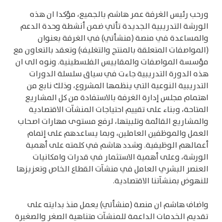
ورحب رئيس الغرفة عمر هاشم بالجميع، مؤكدا ان هذه
الورشة التدريبية الجديدة تأتي ضمن أنشطة وحدة الدعم
والمساعدة في منصة (منشأتي) في الغرفة بعنوان
(المواصفات المتعلقة بالمنتج والتغليف) وتعقد بالتعاون مع
مؤسسة المواصفات والمقاييس الفلسطينية. ونوه الى ان
هذه الدورة التدريبية جاءت في سياق سلسلة الدورات
التدريبية النوعية التي ينظمها المشروع، وذلك نابع من
اهتمام مجلس إدارة الغرفة بالاستفادة من كل المشاريع
المتاحة، وبناء على تقييم احتياجات المنشآت الاقتصادية
والمشاريع القائمة وتلبيتها، لرفع مستوى مهارات اصحاب
العمل والموظفين العاملين، وبما يساعدهم على إتمام
أعمالهم الوظيفية. وشدد هاشم في كلمته على أهمية
الورشة، وعلى أهمية الاستثمار في قدرات وامكانيات
العنصر البشري العامل في منشآت القطاع الخاص وتعزيزها
للنهوض بمنشآتنا الاقتصادية.
واضاف هاشم ان منصة (منشأتي) يعمل منذ بدايته على
تقديم الخدمات الداعمة للمنشآت متناهية الصغر والصغيرة