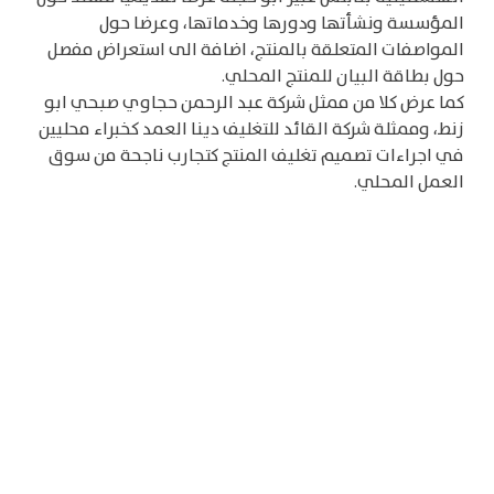
المؤسسة ونشأتها ودورها وخدماتها، وعرضا حول
المواصفات المتعلقة بالمنتج، اضافة الى استعراض مفصل
حول بطاقة البيان للمنتج المحلي.
كما عرض كلا من ممثل شركة عبد الرحمن حجاوي صبحي ابو
زنط، وممثلة شركة القائد للتغليف دينا العمد كخبراء محليين
في اجراءات تصميم تغليف المنتج كتجارب ناجحة من سوق
العمل المحلي.
وشهدت الورشة نقاشا موسعا بين المشاركين والمدرب
والمحاضرين حول بعض القضايا والافكار والمعلومات التي
عرضت فيها بهدف تعزيز المعلومة والاستفسار عن
تفاصيلها.
واختتمت الورشة والدورة التدريبية بتقديم التهنئة من
رئيس الغرفة عمر هاشم للمشاركين والمشاركات وتسليم
الشهادات لهم.
© 2026 Monshati support small, medium and large enterprises