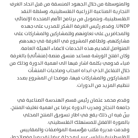
والمتوسطة من خلال الجهود المنسقة من قبل اتحاد الغرف
التجارية الصناعية الزراعية الفلسطينية، وسلطة النقد
الفلسطينية، وبتمويل من برنامج الأمم المتحدة الإنمائي
UNDP. وقدم رئيس الغرفة الشكر للمدرب على جهده
والمحاضرين على تعاونهم وللمشاركين والمشاركات على
مشاركتهم، ولطاقم المشروع في الغرفة في جهدهم
المتواصل لتقديم هذه الخدمات لاعضاء الهيئة العامة.
وكان افتتح الورشة مساعد منسق منصة (منشأتي) بالغرفة
ضياء قدومي بكلمة اشار فيها الى اهمية الدورة وذلك من
خلال التفاعل الذي ابداه اصحاب وصاحبات المنشآت
المشاركون والمشاركات فيها، موضحا ان المشروع بصدد
تنظيم المزيد من الدورات.
وقدم محمد عثمان رئيس قسم الهندسة الصناعية في
جامعة النجاح ومدرب الدورة عرضا عن اهمية تغليف المنتج،
بيّن فيه ان ذلك يقع في اطار تسويق المنتج المحلي
بالصورة الافضل للمستهلك الفلسطيني.
وقدمت مديرة مكتب مؤسسة المواصفات والمقاييس
الفلسطينية بنابلس عبير ابو حجلة عرضا تقديميا مفصلا حول