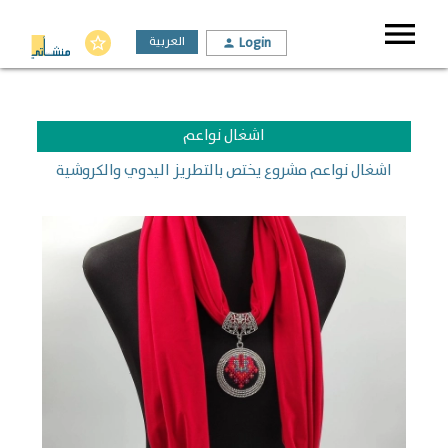
menu
العربية
Login
star_border
person
اشغال نواعم
اشغال نواعم مشروع يختص بالتطريز اليدوي والكروشية