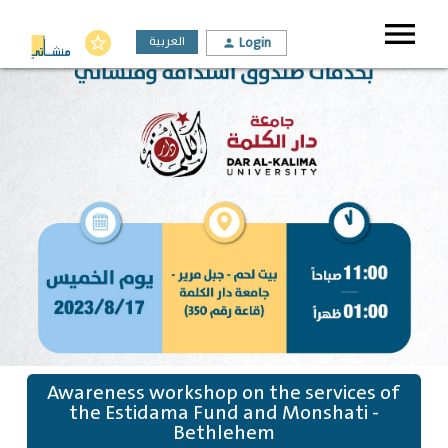
menu
العربية
Login
star_border
person
Awareness workshop on the services of
the Estidama Fund and Monshati -
Bethlehem