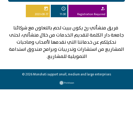
today
schedule
how_to_reg
2023-08-17
11:00
Registration Required
فريق منشأتي رح يكون ببيت لحم بالتعاون مع شركائنا
جامعة دار الكلمة لتقديم الخدمات من خلال منشأتي، لحتى
نحكيلكم عن خدماتنا التي نقدمها لأصحاب وصاحبات
المشاريع من استشارات وتدريبات وبرامج صندوق استدامة
التمويلية للمشاريع.
© 2026 Monshati support small, medium and large enterprises