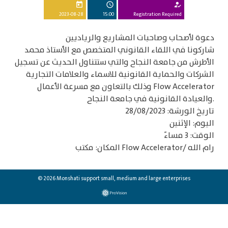
today
schedule
how_to_reg
2023-08-28
15:00
Registration Required
دعوة لأصحاب وصاحبات المشاريع والرياديين
شاركونا في اللقاء القانوني المتخصص مع الأستاذ محمد
الأطرش من جامعة النجاح والتي ستتناول الحديث عن تسجيل
الشركات والحماية القانونية للاسماء والعلامات التجارية
وذلك بالتعاون مع مسرعة الأعمال Flow Accelerator
والعيادة القانونية في جامعة النجاح.
تاريخ الورشة: 28/08/2023
اليوم: الإثنين
الوقت: 3 مساءً
المكان: مكتب Flow Accelerator/ رام الله
© 2026 Monshati support small, medium and large enterprises