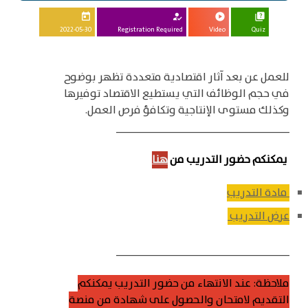
today
how_to_reg
play_circle
quiz
2022-05-30
Registration Required
Video
Quiz
للعمل عن بعد آثار اقتصادية متعددة تظهر بوضوح
في حجم الوظائف التي يستطيع الاقتصاد توفيرها
وكذلك مستوى الإنتاجية وتكافؤ فرص العمل.
____________________________
يمكنكم حضور التدريب من
هنا
مادة التدريب
عرض التدريب
____________________________
ملاحظة: عند الانتهاء من حضور التدريب يمكنكم
التقديم لامتحان والحصول على شهادة من منصة