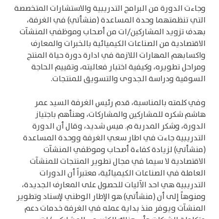
وجاءت الدورة من البرامج التدريبية والاستشارات المتخصصة
التي تنظمتهما وحدة المساعدة (منشأتي) في الغرفة،
بهدف تزويد المشاركين/ات من أصحاب وموظفي المنشآت
الاقتصادية من الصناعات الكيميائية بالخبرات والمعارف
واكسابهم المهارات اللازمة في ادارة دورة حياة المنتج
ومراحل تطويره، وكيفية اختبار فعاليته، وتقييم الحاجة
السوقية ودراسة الجدوى والتسويق للمنتجات.
وفي كلمته بالمناسبة، قدم رئيس الغرفة السيد عمر
هاشم شكره للمشاركين والمشاركات، وهنأهم باجتياز
الدورة، وشكر المدربة م. ميس شديد، وقال أن الدورة
التدريبية جاءت في اطار سعي الغرفة ووحدة المساعدة
(منشأتي) لزيادة كفاءة أصحاب وموظفي المنشآت
الاقتصادية لا سيما في مجال تطوير المنتجات للمنشآت
العاملة في الصناعات الكيميائية، معتبراً أن الدورات
التدريبية هي احد الآليات للحصول على المعارف الجديدة،
ومنوهاً إلى أن (منشأتي) هو الإطار الوطني لإسناد وتطوير
المنشآت ويوفر منذ بداية عمله في الغرفة خدمات دعم