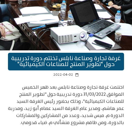
غرفة تجارة وصناعة نابلس تختتم دورة تدريبية
حول "تطوير المنتج للصناعات الكيميائية"
2022-04-02
calendar_today
اختتمت غرفة تجارة وصناعة نابلس بعد ظهر الخميس
الموافق 31/03/2022 دورة تدريبية حول "تطوير المنتج
للصناعات الكيميائية"، وذلك بحضور رئيس الغرفة السيد
عمر هاشم، ومدير عام الغرفة السيد عصام أبو زيد، ومدربة
الدورة م. ميس شديد، وعدد من المشاركين والمشاركات
بالدورة، ومن طاقم مشروع منشأتي م. ضياء قدومي.