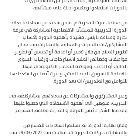
متكاملة للشركات وأن هناك الكثير من المشاركين/ات
بالدورات استفادوا وعكسوا ذلك على منشآتهم.
من جهتها، عبرت المدربة م. ميس شديد عن سعادتها بعقد
الدورة التدريبية للمنشآت الاقتصادية المشاركة في غرفة
تجارة وصناعة نابلس، مشيدة بأهمية الدورة لإكساب
المشاركين/ات بالخبرات والمعارف والمهارات في مجال
تطوير المنتج من خلال تغيير أو اضافة أو تحسين أو تطوير
مواصفات وخصائص المنتج لاشباع حاجات ورغبات السوق
الحالي أو الجديد ومواكبة التطوير التكنولوجي فيها،
بالاضافة للتسويق الجيد للمنتج، وعبرت أيضا عن استعدادها
للتواصل مع المتدربين/ات بعد الدورة.
وعبر المشاركون والمشاركات عن سعادتهم بمشاركتهم في
التدريب، منوهين الى أهمية الاستفادة التي حصلوا عليها،
وقدموا الشكر لرئيس الغرفة والمدربة وطاقم المشروع.
وفي نهاية الدورة، تم تسليم الشهادات للمشاركين
والمشاركات، وكانت الدورة قد افتتحت في 29/03/2022 في