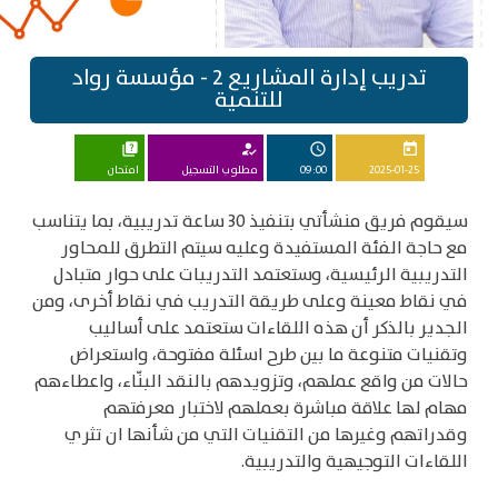
تدريب إدارة المشاريع 2 - مؤسسة رواد
للتنمية
quiz
how_to_reg
schedule
today
2025-01-25
09:00
مطلوب التسجيل
امتحان
سيقوم فريق منشأتي بتنفيذ 30 ساعة تدريبية، بما يتناسب
مع حاجة الفئة المستفيدة وعليه سيتم التطرق للمحاور
التدريبية الرئيسية، وستعتمد التدريبات على حوار متبادل
في نقاط معينة وعلى طريقة التدريب في نقاط أخرى، ومن
الجدير بالذكر أن هذه اللقاءات ستعتمد على أساليب
وتقنيات متنوعة ما بين طرح اسئلة مفتوحة، واستعراض
حالات من واقع عملهم، وتزويدهم بالنقد البنّاء، واعطاءهم
مهام لها علاقة مباشرة بعملهم لاختبار معرفتهم
وقدراتهم وغيرها من التقنيات التي من شأنها ان تثري
اللقاءات التوجيهية والتدريبية.