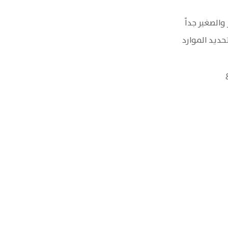
الصغير جداً
حديد الموارد
Worker financing program
Projects Gallery
FAQ
Contact Us