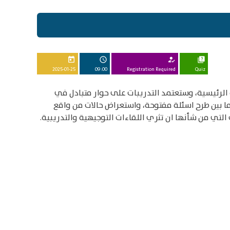
today
schedule
how_to_reg
quiz
2025-01-25
09:00
Registration Required
Quiz
 التدريبية الرئيسية، وستعتمد التدريبات على حوار متبادل في
ا بين طرح اسئلة مفتوحة، واستعراض حالات من واقع
لتي من شأنها ان تثري اللقاءات التوجيهية والتدريبية.