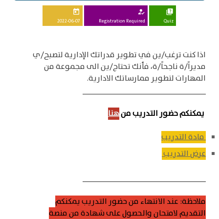
today
how_to_reg
quiz
2022-06-07
Registration Required
Quiz
اذا كنت ترغب/ين في تطوير قدراتك الإدارية لتصبح/ي
مديراً/ة ناجحاً/ة، فأنك تحتاج/ين الى مجموعة من
المهارات لتطوير ممارساتك الادارية.
____________________________
يمكنكم حضور التدريب من
هنا
مادة التدريب
عرض التدريب
____________________________
ملاحظة: عند الانتهاء من حضور التدريب يمكنكم
التقديم لامتحان والحصول على شهادة من منصة