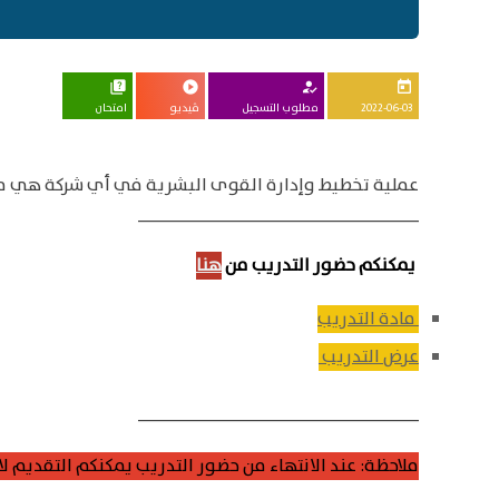
quiz
play_circle
how_to_reg
today
2022-06-03
مطلوب التسجيل
ڤيديو
امتحان
عملية تخطيط وإدارة القوى البشرية في أي شركة هي من 
____________________________
يمكنكم حضور التدريب من
هنا
مادة التدريب
عرض التدريب
____________________________
ملاحظة: عند الانتهاء من حضور التدريب يمكنكم التقديم