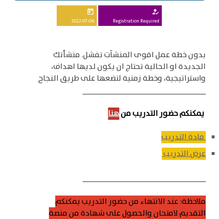
today
how_to_reg
2022-07-06
Registration Required
بدون خطة عمل اقوى المنشآت تفشل. منشأتك
الجديدة او الحالية تحتاج ان يكون لديها اهداف،
واستراتيجية، وخطة زمنية لتضعها على طريق النجاح
____________________________
يمكنكم حضور التدريب من
هنا
مادة التدريب
عرض التدريب
____________________________
ملاحظة: عند الانتهاء من حضور التدريب يمكنكم
التقديم لامتحان والحصول على شهادة من منصة