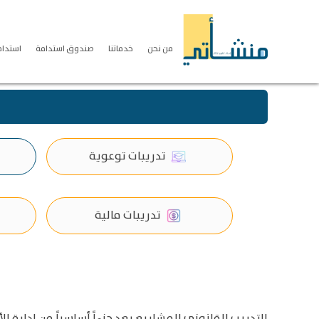
من نحن
خدماتنا
صندوق استدامة
استدامة S
تدريبات توعوية
تدريبات مالية
التدريب القانوني للمشاريع يعد جزءاً أساسياً من إدارة ا