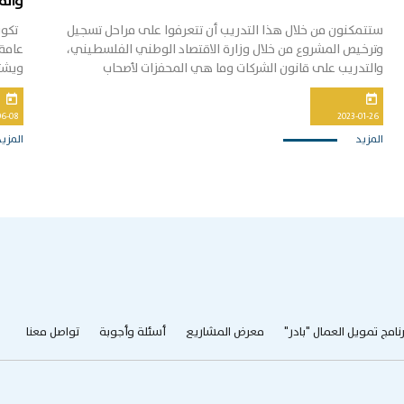
وال
الاول
ستتمكنون من خلال هذا التدريب أن تتعرفوا على مراحل تسجيل
تكون
وترخيص المشروع من خلال وزارة الاقتصاد الوطني الفلسطيني،
عامة 
والتدريب على قانون الشركات وما هي المحفزات لأصحاب
ويشتر
وصاحبات المشاريع. يمكنكم الحصول على مادة التدريب من هنا
كمفو
today
today
____
06-08
2023-01-26
المزيد
المزيد
من حض
المص
رنامج تمويل العمال "بادر"
معرض المشاريع
أسئلة وأجوبة
تواصل معنا