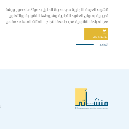
تتشرف الغرفة التجارية في مدينة الخليل بدعوتكم لحضور ورشة
تدريبية بعنوان العقود التجارية وشروطها القانونية وبالتعاون
مع العيادة القانونية في جامعة النجاح الفئات المستهدفة من
التدريب أصحاب وصاحبات المشاريع الصغيرة والمتوسطة
today
ومتناهية الصغر مكان التدريب: قاعة الحاج هاشم النتشة
2023-06-06
(قاعة المؤتمرات) في مقر الغرفة التجارية - الخليل الساعة:
المزيد
1:00 ظهراً
ب